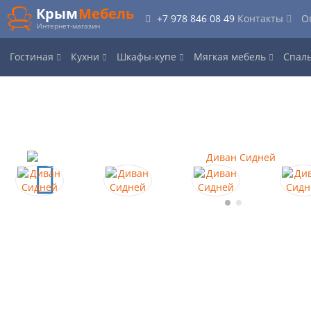
Крым
Мебель
+7 978 846 08 49
Контакты
О
Интернет-магазин
Гостиная
Кухни
Шкафы-купе
Мягкая мебель
Спал