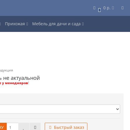
0 р.
0
Прихожая
Мебель для дачи и сада
одукция
ь не актуальной
е у менеджеров
!
НУ
Быстрый заказ