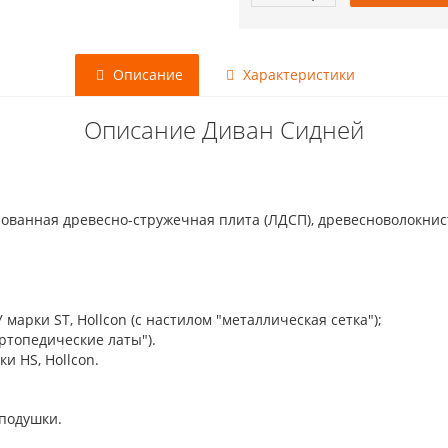
Описание
Характеристики
Описание Диван Сидней
ованная древесно-стружечная плита (ЛДСП), древесноволокнист
арки ST, Hollcon (с настилом "металлическая сетка");
ортопедические латы").
и HS, Hollcon.
подушки.