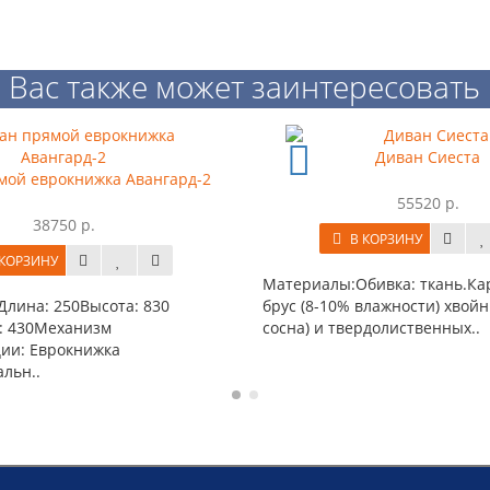
Вас также может заинтересовать
Диван Сиеста
ой еврокнижка Авангард-2
55520 р.
38750 р.
В КОРЗИНУ
КОРЗИНУ
Материалы:Обивка: ткань.Кар
лина: 250Высота: 830
брус (8-10% влажности) хвойны
: 430Механизм
сосна) и твердолиственных..
ии: Еврокнижка
льн..