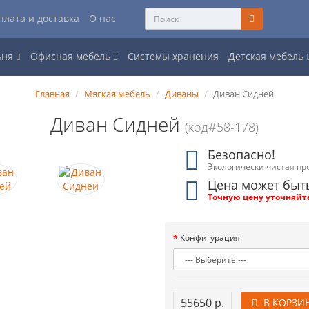
плата и доставка
О нас
ьня
Офисная мебель
Системы хранения
Детская мебель
Главная
Мягкая мебель
Диваны
Диван Сидней
Диван Сидней
(код#58-178)
Безопасно!
Экологически чистая пр
Цена может быт
Точную цену уточняйт
Конфигурация
55650 р.
В КОРЗИ